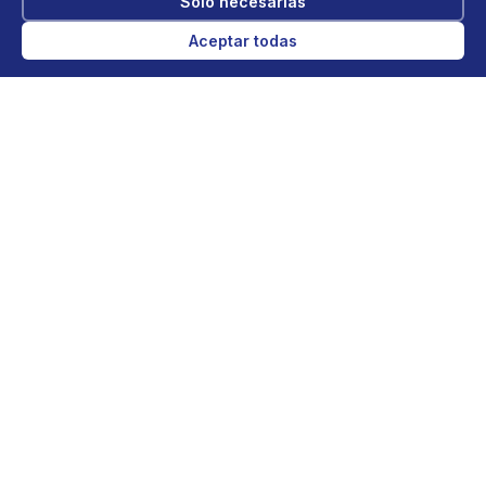
Solo necesarias
Contratos de mantenimiento anual, diagnóstico rápido
Aceptar todas
de averías y reparaciones en todas las marcas.
Mantenimiento preventivo que te ahorra dinero a
largo plazo.
Eficiencia Energética
Bombas de calor, zonificación inteligente y controles
de energía que reducen tu factura. Encontramos la
solución más eficiente para tu situación.