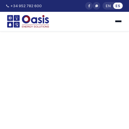
📞 +34 952 782 600
EN
ES