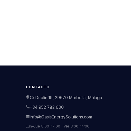
CONTACTO
C/ Dublín 19, 29670 Marbella, Málaga
+34 952 782 600
info@OasisEnergySolutions.com
Lun–Jue 8:00–17:00 · Vie 8:00–14:00